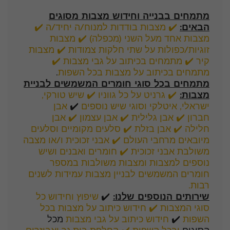
מתמחים בבנייה וחידוש מצבות מסוגים
הבאים:
✔️ מצבות בודדות למנוח/ה יחיד/ה
✔️
מצבות אחד מעל השני (מכפלה)
✔️ מצבות
זוגיות/כפולות על שתי חלקות צמודות
✔️ מצבות
קיר
✔️
מתמחים בכיתוב על גבי מצבות
✔️
מתמחים בכיתוב על מצבות בכל השפות
.
מתמחים בכל סוגי חומרים המשמשים לבניית
מצבות:
✔️ גרניט על כל גווניו
✔️ שיש טורקי,
ישראלי, איטלקי וסוגי שיש נוספים
✔️
אבן
חברון
✔️ אבן גלילית
✔️ אבן עצמון
✔️ אבן
חלילה
✔️ אבן בזלת
✔️ סלעים מקומיים
וסלעים
מיובאים מרחבי העולם
✔️ אבני זכוכית ו/או מצבה
משולבת אבני זכוכית
✔️ חומרים ואבנים ושיש
נוספים למצבות ומצבות משולבות במספר
חומרים המשמשים לבניין מצבות עמידות לשנים
רבות.
שירותים הנוספים שלנו:
✔️
שיפוץ וחידוש כל
סוגי המצבות
✔️
חידוש כיתוב על מצבות בכל
השפות
✔️
חידוש כיתוב על גבי מצבות
מכל