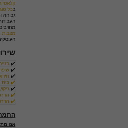
קלאסיות
ב
כל סוג
גבוהה ו
העבודות
מחויבים
מצבות מ
העוסקים
שירו
✔️
בניי
✔️
שיפוץ
✔️
חידוש
✔️ בית 
✔️
ניקוי
✔️ הדרכ
✔️ הדרכ
התמחו
אנו מת