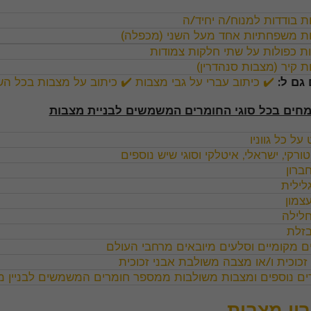
ת בודדות למנוח/ה יחיד/ה
ת משפחתיות אחד מעל השני (מכפלה)
ת כפולות על שתי חלקות צמודות
ת קיר (מצבות סנהדרין)
גם ל:
✔️ כיתוב עברי על גבי מצבות
✔️
כיתוב על מצבות בכל הש
מחים בכל סוגי החומרים המשמשים לבניית מצבות
 על כל גווניו
ורקי, ישראלי, איטלקי וסוגי שיש נוספים
ברון
לילית
עצמון
חלילה
בזלת
ם מקומיים
וסלעים מיובאים מרחבי העולם
 זכוכית ו/או מצבה משולבת אבני זכוכית
ים נוספים ומצבות משולבות ממספר חומרים המשמשים לבניין 
ון מצבות