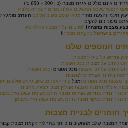
ירים אינם כוללים אגרת מצבה (בין 200 - 850 ₪)
קט הנפשי שלכם התשלום אצלנו בסיום העבודה בלבד!
יעוץ חינמי והצעת מחיר
מלאו טופס ונשוב אליכם
הערה:
מומלץ לה
תם מעוניינים להקים.
צע מצבות בהנחה!
לפרטים על המבצע לחץ/י כאן
הירים בישראל
בהקמת מצבה
!!!
תים הנוספים שלנו
פוץ וחידוש כל סוגי המצבות
דוש כיתוב על מצבות בכל השפות
דוש כיתוב על גבי מצבות
מכל הסוגים
ובכל השפות
לפת בית נר ואביזרים למצבות
קוי מצבות מכל הסוגים
ומכל
סוגי האבנים, שיש, גרניט וסלעים ו
בות אונליין הזמנת מצבות אונליין מבלי לצאת מהבית
רכה חינמית בחידוש אותיות מצבה חינם בשיטת עשה זאת בעצמ
רכה חינמית בניקוי מצבה חינם בשיטת עשה זאת בעצמך
ך חומרים לבניית מצבות
ומר המצבה שלב מהחשובים ביותר בתהליך הקמת מצבת קבורה. ה