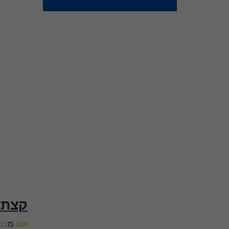
קצת 
אנו
מ
בו