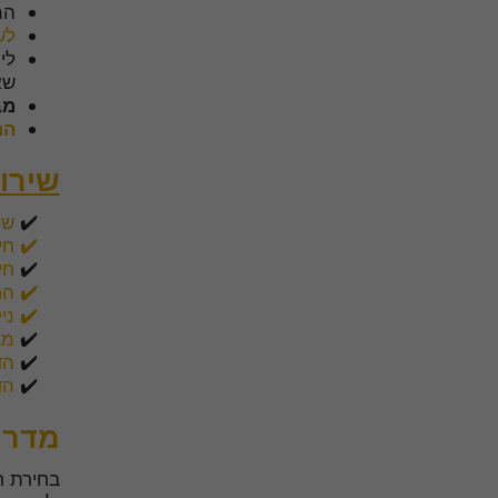
המח
לש
לי
שא
מב
המ
שירו
✔️
שי
✔️
חי
✔️
חי
✔️ הח
✔️ ני
✔️
מצ
✔️
הד
✔️
הד
מדרי
בחירת ח