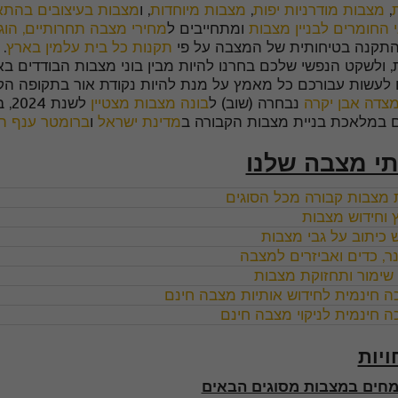
,
מצבות מודרניות יפות
,
מצבות מיוחדות
, ו
מצבות בעיצובים בהת
י החומרים לבניין מצבות
ומתחייבים ל
מחירי מצבה תחרותיים, הו
התקנה בטיחותית של המצבה על פי
תקנות כל בית עלמין בארץ
.
, ולשקט הנפשי שלכם בחרנו להיות מבין בוני מצבות הבודדים 
 לעשות עבורכם כל מאמץ על מנת להיות נקודת אור בתקופה ה
צדה אבן יקרה
נבחרה (שוב) ל
בונה מצבות מצטיין
לשנת 2024, ב
 במלאכת בניית מצבות הקבורה ב
מדינת ישראל
ו
ברומטר ענף ה
תי מצבה שלנו
ת מצבות קבורה מכל הסוגים
 וחידוש מצבות
 כיתוב על גבי מצבות
נר, כדים ואביזרים למצבה
, שימור ותחזוקת מצבות
ה חינמית לחידוש אותיות מצבה חינם
ה חינמית לניקוי מצבה חינם
יות
מחים במצבות מסוגים הבאים