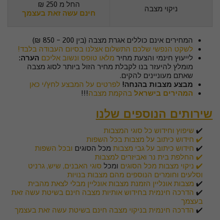
החל מ 250 ₪
ניקוי מצבה
חינם עשה זאת בעצמך
המחירים אינם כוללים אגרת מצבה (בין 200 - 850 ₪)
לשקט הנפשי שלכם התשלום אצלנו בסיום העבודה בלבד!
לייעוץ חינמי והצעת מחיר
מלאו טופס ונשוב אליכם
הערה:
מומלץ להיעזר בנו לקבלת מחיר הזול ביותר לסוג מצבה
שאתם מעוניינים להקים.
מבצע מצבות בהנחה!
לפרטים על המבצע לחץ/י כאן
המהירים בישראל
בהקמת מצבה
!!!
שירותים הנוספים שלנו
✔️
שיפוץ וחידוש כל סוגי המצבות
✔️
חידוש כיתוב על מצבות בכל השפות
✔️
חידוש כיתוב על גבי מצבות
מכל הסוגים
ובכל השפות
✔️ החלפת בית נר ואביזרים למצבות
✔️ ניקוי מצבות מכל הסוגים
ומכל
סוגי האבנים, שיש, גרניט
וסלעים וחומרים הנוספים מהם מצבות בנויות
✔️
מצבות אונליין הזמנת מצבות אונליין מבלי לצאת מהבית
✔️
הדרכה חינמית בחידוש אותיות מצבה חינם בשיטת עשה זאת
בעצמך
✔️
הדרכה חינמית בניקוי מצבה חינם בשיטת עשה זאת בעצמך