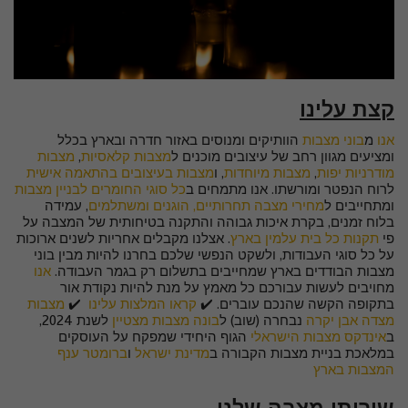
קצת עלינו
אנו
מ
בוני מצבות
הוותיקים ומנוסים באזור חדרה ובארץ בכלל
ומציעים מגוון רחב של עיצובים מוכנים ל
מצבות קלאסיות
,
מצבות
מודרניות יפות
,
מצבות מיוחדות
, ו
מצבות בעיצובים בהתאמה אישית
לרוח הנפטר ומורשתו. אנו מתמחים ב
כל סוגי החומרים לבניין מצבות
ומתחייבים ל
מחירי מצבה תחרותיים, הוגנים ומשתלמים
, עמידה
בלוח זמנים, בקרת איכות גבוהה והתקנה בטיחותית של המצבה על
פי
תקנות כל בית עלמין בארץ
. אצלנו מקבלים אחריות לשנים ארוכות
על כל סוגי העבודות, ולשקט הנפשי שלכם בחרנו להיות מבין בוני
מצבות הבודדים בארץ שמחייבים בתשלום רק בגמר העבודה.
אנו
מחויבים לעשות עבורכם כל מאמץ על מנת להיות נקודת אור
בתקופה הקשה שהנכם עוברים. ✔️
קראו המלצות עלינו
✔️
מצבות
מצדה אבן יקרה
נבחרה (שוב) ל
בונה מצבות מצטיין
לשנת 2024,
ב
אינדקס מצבות הישראלי
הגוף היחידי שמפקח על העוסקים
במלאכת בניית מצבות הקבורה ב
מדינת ישראל
ו
ברומטר ענף
המצבות בארץ