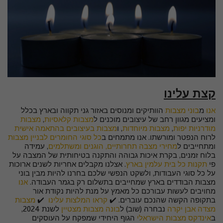
קצת עלינו
אנו
מ
בוני מצבות
הוותיקים ומנוסים באזור גני תקווה ובארץ בכלל
ומציעים מגוון רחב של עיצובים מוכנים ל
מצבות קלאסיות
,
מצבות
מודרניות יפות
,
מצבות מיוחדות
, ו
מצבות בעיצובים בהתאמה אישית
לרוח הנפטר ומורשתו. אנו מתמחים ב
כל סוגי החומרים לבניין מצבות
ומתחייבים ל
מחירי מצבה תחרותיים, הוגנים ומשתלמים
, עמידה
בלוח זמנים, בקרת איכות גבוהה והתקנה בטיחותית של המצבה על
פי
תקנות כל בית עלמין בארץ
. אצלנו מקבלים אחריות לשנים ארוכות
על כל סוגי העבודות, ולשקט הנפשי שלכם בחרנו להיות מבין בוני
מצבות הבודדים בארץ שמחייבים בתשלום רק בגמר העבודה.
אנו
מחויבים לעשות עבורכם כל מאמץ על מנת להיות נקודת אור
בתקופה הקשה שהנכם עוברים. ✔️
קראו המלצות עלינו
✔️
מצבות
מצדה אבן יקרה
נבחרה (שוב) ל
בונה מצבות מצטיין
לשנת 2024,
ב
אינדקס מצבות הישראלי
הגוף היחידי שמפקח על העוסקים