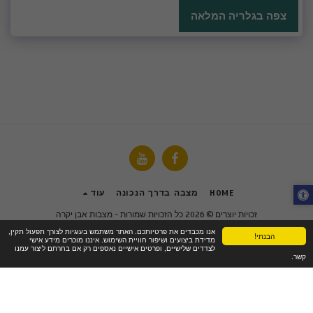
צפה בגלריה המלאה
HOME
מצבה בדרך הנכונה
עוד
זכויות יוצרים © 2026 כל הזכויות שמורות -
מצבות אבן יקרה
תנאי שימוש
|
פרטיות
|
נגישות
אנו מכבדים את פרטיותכם. האתר משתמש בעוגיות לצורך תפעול תקין,
הבנתי!
מדידת ביצועים ושיפור חוויית השימוש. איננו מוכרים מידע אישי
לצדדים שלישיים, ופרטים אישיים נאספים רק אם בחרתם ליצור עמנו
קשר.